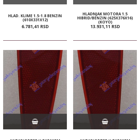
HLADNJAK MOTORA 1.5
HLAD. KLIME 1.5-1.8 BENZIN
HIBRID/BENZIN (625X376X16)
(610X331X12)
(KOYO)
6.781,
41
RSD
13.931,
11
RSD