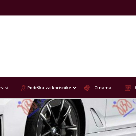
visi
Podrška za korisnike
O nama