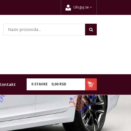
Uloguj se
Kontakt
0
STAVKE
0,
00
RSD