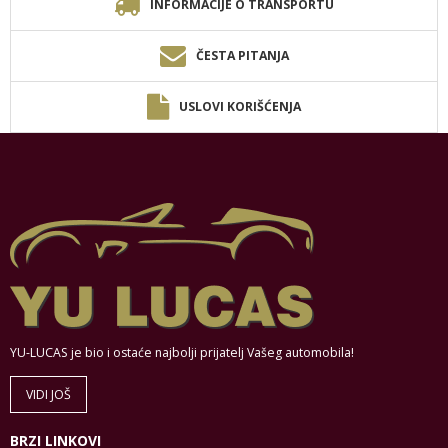
INFORMACIJE O TRANSPORTU
ČESTA PITANJA
USLOVI KORIŠĆENJA
YU-LUCAS je bio i ostaće najbolji prijatelj Vašeg automobila!
VIDI JOŠ
BRZI LINKOVI