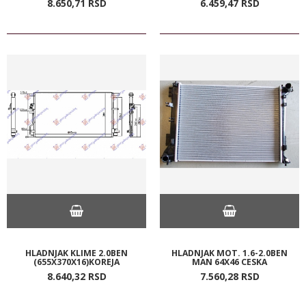
8.650,
71
RSD
6.459,
47
RSD
HLADNJAK KLIME 2.0BEN
HLADNJAK MOT. 1.6-2.0BEN
(655X370X16)KOREJA
MAN 64X46 CESKA
8.640,
32
RSD
7.560,
28
RSD