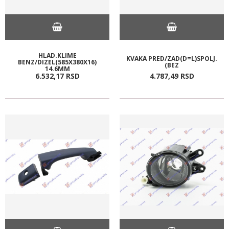
HLAD.KLIME
KVAKA PRED/ZAD(D=L)SPOLJ.
BENZ/DIZEL(585X380X16)
(BEZ
14.6MM
6.532,
17
RSD
4.787,
49
RSD