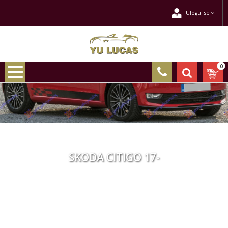
Uloguj se
0
SKODA CITIGO 17-