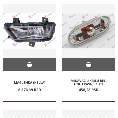
MIGAVAC U KRILU BELI
MAGLENKA (HELLA)
UNUTRASNJI ZUTI
6.376,
39
RSD
458,
28
RSD