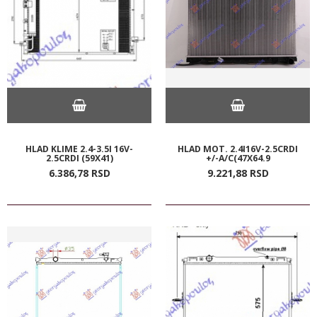
HLAD KLIME 2.4-3.5I 16V-
HLAD MOT. 2.4I16V-2.5CRDI
2.5CRDI (59X41)
+/-A/C(47X64.9
6.386,
78
RSD
9.221,
88
RSD