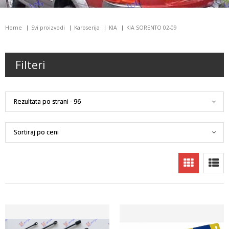
Home
Svi proizvodi
Karoserija
KIA
KIA SORENTO 02-09
Filteri