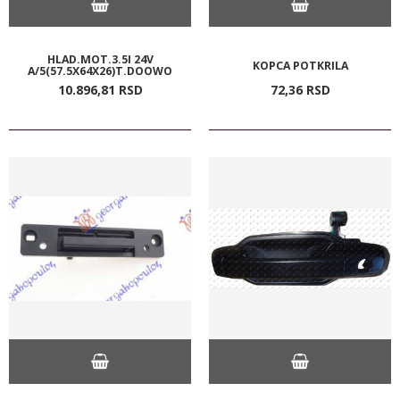
HLAD.MOT.3.5I 24V
KOPCA POTKRILA
A/5(57.5X64X26)T.DOOWO
10.896,
81
RSD
72,
36
RSD