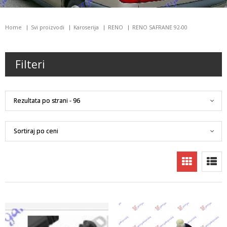
Home
Svi proizvodi
Karoserija
RENO
RENO SAFRANE 92-00
Filteri