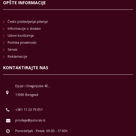
OPŠTE INFORMACIJE
Često postavljanja pitanja
Informacije o dostavi
Uslovi korišćenja
Politika privatnosti
Servisi
Reklamacije
KONTAKTIRAJTE NAS
Djuje i Dragoljuba 4E ,
11090 Beograd
+381 11 23 79 051
prodaja@yulucas.rs
Ponedeljak - Petak: 09.00 - 17.00h