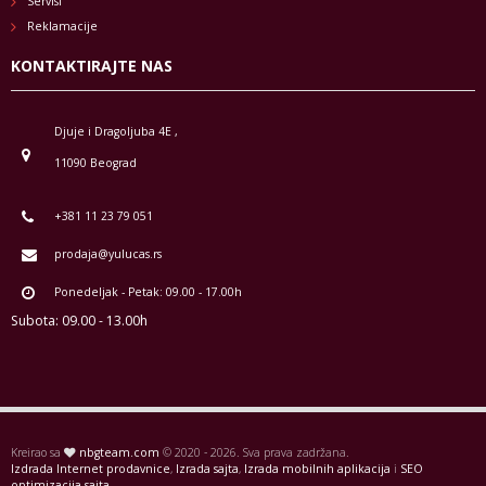
Servisi
Reklamacije
KONTAKTIRAJTE NAS
Djuje i Dragoljuba 4E ,
11090 Beograd
+381 11 23 79 051
prodaja@yulucas.rs
Ponedeljak - Petak: 09.00 - 17.00h
Subota: 09.00 - 13.00h
Kreirao sa
nbgteam.com
© 2020 - 2026. Sva prava zadržana.
Izdrada Internet prodavnice
,
Izrada sajta
,
Izrada mobilnih aplikacija
i
SEO
optimizacija sajta