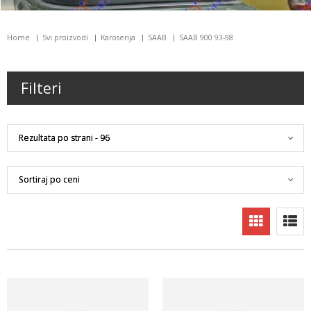
Home
Svi proizvodi
Karoserija
SAAB
SAAB 900 93-98
Filteri