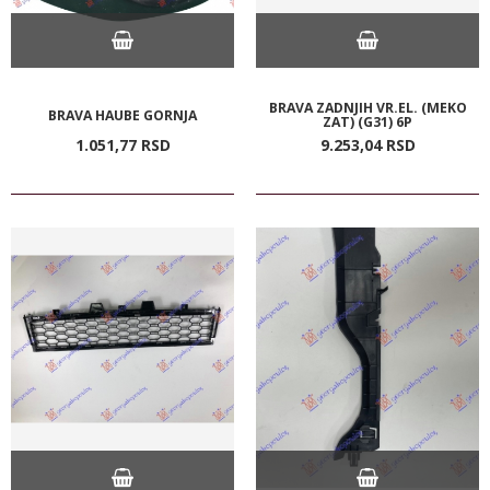
BRAVA ZADNJIH VR.EL. (MEKO
BRAVA HAUBE GORNJA
ZAT) (G31) 6P
1.051,
77
RSD
9.253,
04
RSD