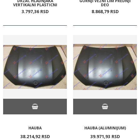
DRZAC HLADNJAKA
GORNJI VEZNI LIM PREDNJI
VERTIKALNI PLASTICNI
DEO
3.797,
36
RSD
8.868,
79
RSD
HAUBA
HAUBA (ALUMINIJUM)
38.214,
92
RSD
39.971,
93
RSD