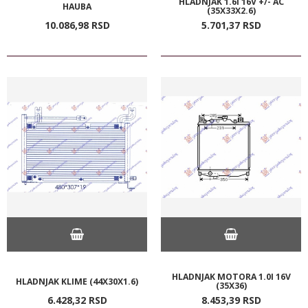
HLADNJAK 1.6I 16V +/- AC
HAUBA
(35X33X2.6)
10.086,
98
RSD
5.701,
37
RSD
HLADNJAK MOTORA 1.0I 16V
HLADNJAK KLIME (44X30X1.6)
(35X36)
6.428,
32
RSD
8.453,
39
RSD