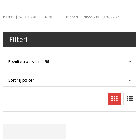
Home
Svi proizvodi
Karoserija
NISSAN
NISSAN P/U (620) 72-78
Filteri