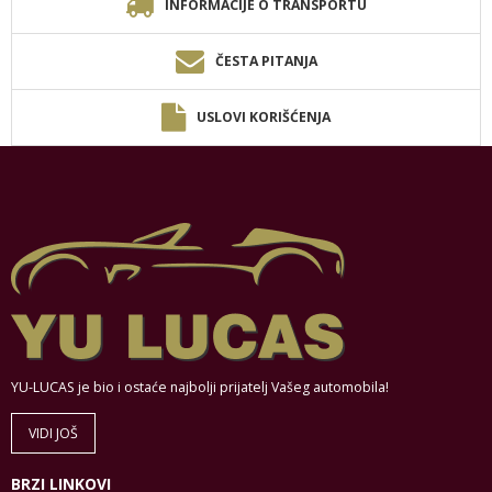
INFORMACIJE O TRANSPORTU
ČESTA PITANJA
USLOVI KORIŠĆENJA
YU-LUCAS je bio i ostaće najbolji prijatelj Vašeg automobila!
VIDI JOŠ
BRZI LINKOVI