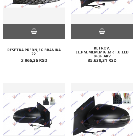
RETROV.
RESETKA PREDNJEG BRANIKA
EL.PM.MEM.MIG.MRT.U.LED
22-
8+2P AKV
2.966,
36
RSD
35.639,
31
RSD