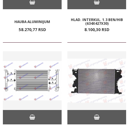
HLAD. INTERKUL. 1.3 BEN/HIB
HAUBA ALUMINIJUM
(634X427X30)
58.270,
77
RSD
8.100,
30
RSD