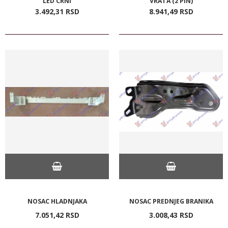
LED CRNI
VRATA (2 PIN)
3.492,
31
RSD
8.941,
49
RSD
NOSAC HLADNJAKA
NOSAC PREDNJEG BRANIKA
7.051,
42
RSD
3.008,
43
RSD