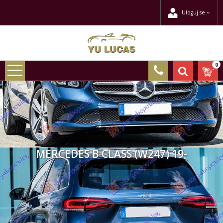
Uloguj se
0
MERCEDES B CLASS (W247) 19-