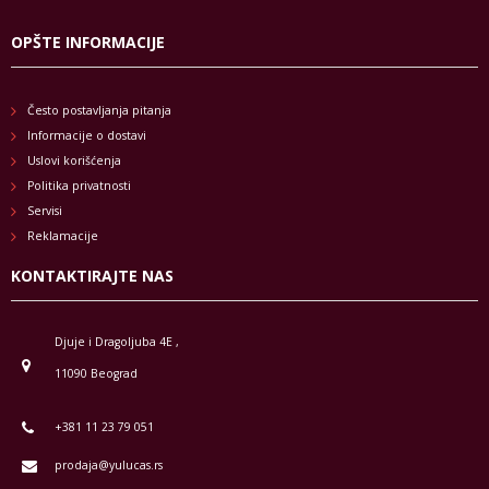
OPŠTE INFORMACIJE
Često postavljanja pitanja
Informacije o dostavi
Uslovi korišćenja
Politika privatnosti
Servisi
Reklamacije
KONTAKTIRAJTE NAS
Djuje i Dragoljuba 4E ,
11090 Beograd
+381 11 23 79 051
prodaja@yulucas.rs