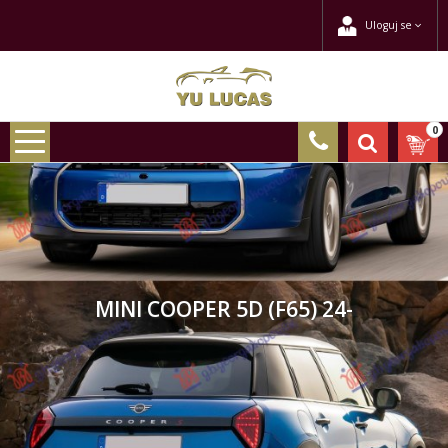
Uloguj se
0
MINI COOPER 5D (F65) 24-