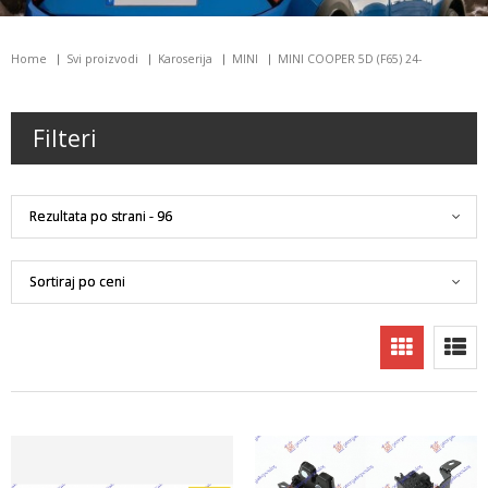
Home
Svi proizvodi
Karoserija
MINI
MINI COOPER 5D (F65) 24-
Filteri