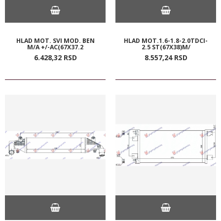
HLAD MOT. SVI MOD. BEN
HLAD MOT.1.6-1.8-2.0TDCI-
M/A +/-AC(67X37.2
2.5 ST(67X38)M/
6.428,
32
RSD
8.557,
24
RSD