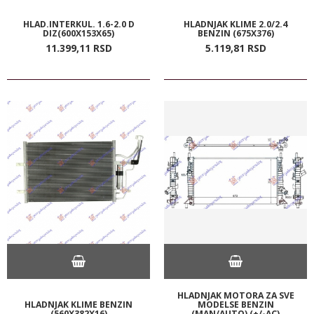
HLAD.INTERKUL. 1.6-2.0 D
HLADNJAK KLIME 2.0/2.4
DIZ(600X153X65)
BENZIN (675X376)
11.399,
11
RSD
5.119,
81
RSD
HLADNJAK MOTORA ZA SVE
HLADNJAK KLIME BENZIN
MODELSE BENZIN
(560X382X16)
(MAN/AUTO) (+/-AC)