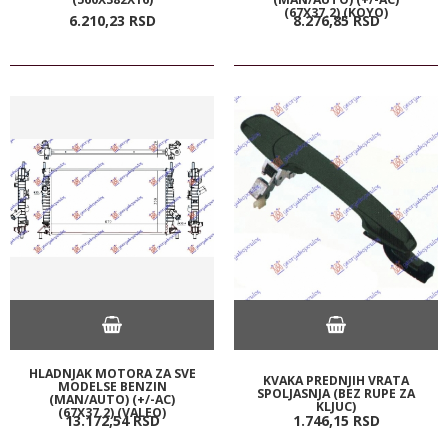
(67X37.2) (KOYO)
6.210,
23
RSD
8.276,
85
RSD
HLADNJAK MOTORA ZA SVE
KVAKA PREDNJIH VRATA
MODELSE BENZIN
SPOLJASNJA (BEZ RUPE ZA
(MAN/AUTO) (+/-AC)
KLJUC)
(67X37.2) (VALEO)
13.172,
54
RSD
1.746,
15
RSD