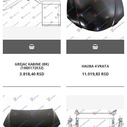
GREJAC KABINE (BR)
HAUBA 4 VRATA
(188X172X32)
3.818,
40
RSD
11.019,
83
RSD