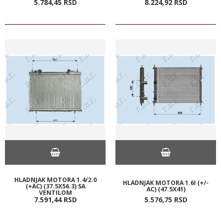
5.784,
45
RSD
8.224,
92
RSD
HLADNJAK MOTORA 1.4/2.0
HLADNJAK MOTORA 1.6I (+/-
(+AC) (37.5X56.3) SA
AC) (47.5X41)
VENTILOM
7.591,
44
RSD
5.576,
75
RSD