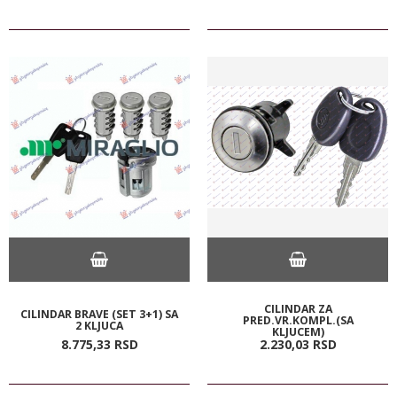
CILINDAR ZA
CILINDAR BRAVE (SET 3+1) SA
PRED.VR.KOMPL.(SA
2 KLJUCA
KLJUCEM)
8.775,
33
RSD
2.230,
03
RSD