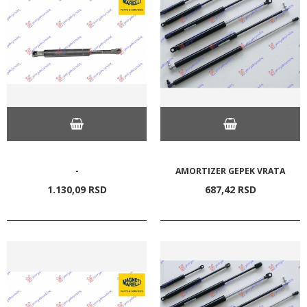
-
AMORTIZER GEPEK VRATA
1.130,
09
RSD
687,
42
RSD