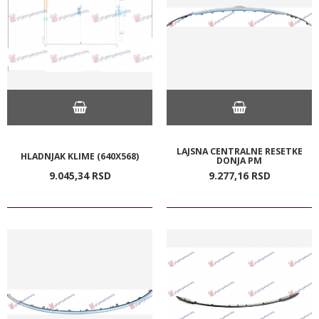
LAJSNA CENTRALNE RESETKE
HLADNJAK KLIME (640X568)
DONJA PM
9.045,
34
RSD
9.277,
16
RSD