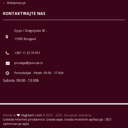
Reklamacije
KONTAKTIRAJTE NAS
Djuje i Dragoljuba 4E ,
11090 Beograd
+381 11 23 79 051
prodaja@yulucas.rs
Ponedeljak - Petak: 09.00 - 17.00h
Subota: 09.00 - 13.00h
Kreirao sa
nbgteam.com
© 2020 - 2026. Sva prava zadržana.
Izdrada Internet prodavnice
,
Izrada sajta
,
Izrada mobilnih aplikacija
i
SEO
optimizacija sajta