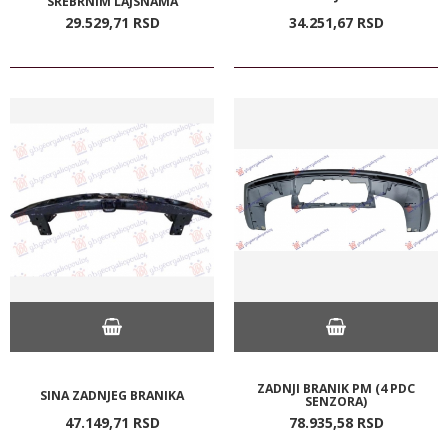
SREBRNIM LAJSNAMA
29.529,
71
RSD
34.251,
67
RSD
ZADNJI BRANIK PM (4 PDC
SINA ZADNJEG BRANIKA
SENZORA)
47.149,
71
RSD
78.935,
58
RSD