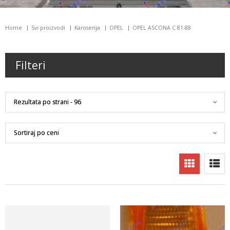
Home
Svi proizvodi
Karoserija
OPEL
OPEL ASCONA C 81-88
Filteri