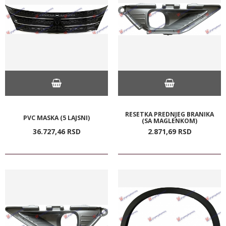
RESETKA PREDNJEG BRANIKA
PVC MASKA (5 LAJSNI)
(SA MAGLENKOM)
36.727,
46
RSD
2.871,
69
RSD