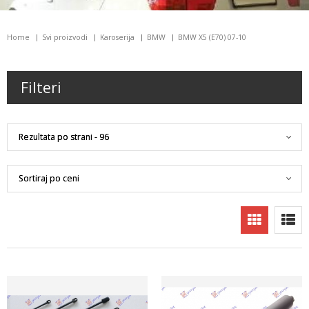
Home
Svi proizvodi
Karoserija
BMW
BMW X5 (E70) 07-10
Filteri