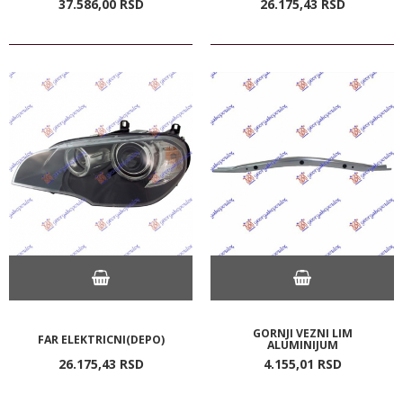
37.586,
00
RSD
26.175,
43
RSD
GORNJI VEZNI LIM
FAR ELEKTRICNI(DEPO)
ALUMINIJUM
26.175,
43
RSD
4.155,
01
RSD