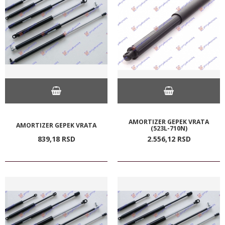
AMORTIZER GEPEK VRATA
AMORTIZER GEPEK VRATA
(523L-710N)
839,
18
RSD
2.556,
12
RSD