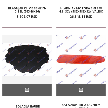
HLADNJAK KLIME BENZIN-
HLADNJAK MOTORA 3.0I 24V
DIZEL (59X46X16)
4.8I 32V (585X589X32) (VALEO)
5.909,
07
RSD
26.345,
14
RSD
KATADIOPTER U ZADNJEM
IZOLACIJA HAUBE
BRANIKU