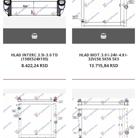
HLAD INTERC.3.5I-3.0 TD
HLAD MOT.3.0 I-24V-4.8 I-
(158X524X105)
32V(58.5X59.5X3
8.422,
24
RSD
13.715,
84
RSD