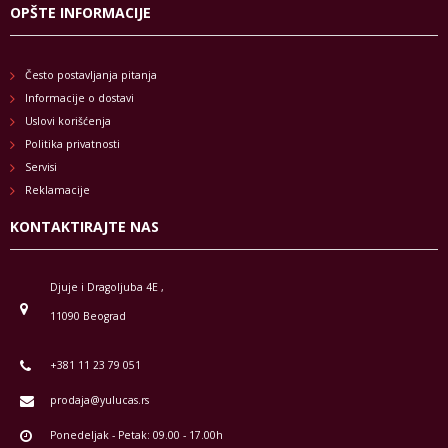
OPŠTE INFORMACIJE
Često postavljanja pitanja
Informacije o dostavi
Uslovi korišćenja
Politika privatnosti
Servisi
Reklamacije
KONTAKTIRAJTE NAS
Djuje i Dragoljuba 4E ,
11090 Beograd
+381 11 23 79 051
prodaja@yulucas.rs
Ponedeljak - Petak: 09.00 - 17.00h