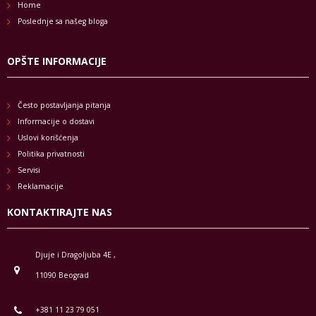
Home
Poslednje sa našeg bloga
OPŠTE INFORMACIJE
Često postavljanja pitanja
Informacije o dostavi
Uslovi korišćenja
Politika privatnosti
Servisi
Reklamacije
KONTAKTIRAJTE NAS
Djuje i Dragoljuba 4E ,
11090 Beograd
+381 11 23 79 051