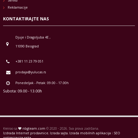
Servisi
Reklamacije
KONTAKTIRAJTE NAS
Djuje i Dragoljuba 4E ,
11090 Beograd
+381 11 23 79 051
prodaja@yulucas.rs
Ponedeljak - Petak: 09.00 - 17.00h
Subota: 09.00 - 13.00h
Kreirao sa
nbgteam.com
© 2020 - 2026. Sva prava zadržana.
Izdrada Internet prodavnice
,
Izrada sajta
,
Izrada mobilnih aplikacija
i
SEO
optimizacija sajta