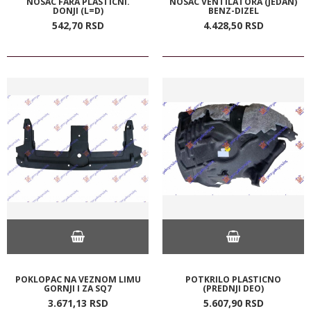
NOSAC FARA PLASTICNI.
NOSAC VENTILATORA (JEDAN)
DONJI (L=D)
BENZ-DIZEL
542,
70
RSD
4.428,
50
RSD
POKLOPAC NA VEZNOM LIMU
POTKRILO PLASTICNO
GORNJI I ZA SQ7
(PREDNJI DEO)
3.671,
13
RSD
5.607,
90
RSD