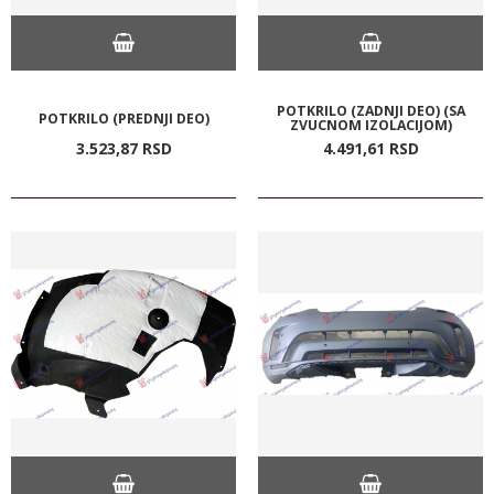
POTKRILO (ZADNJI DEO) (SA
POTKRILO (PREDNJI DEO)
ZVUCNOM IZOLACIJOM)
3.523,
87
RSD
4.491,
61
RSD