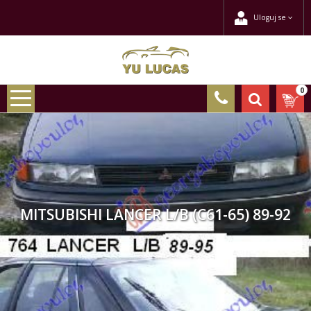
Uloguj se
0
MITSUBISHI LANCER L/B (C61-65) 89-92