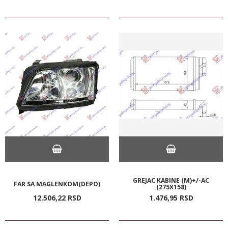
GREJAC KABINE (M)+/-AC
FAR SA MAGLENKOM(DEPO)
(275X158)
12.506,
22
RSD
1.476,
95
RSD