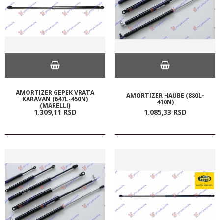
AMORTIZER GEPEK VRATA
AMORTIZER HAUBE (880L-
KARAVAN (647L-450N)
410N)
(MARELLI)
1.309,
11
RSD
1.085,
33
RSD