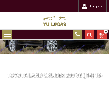
Uloguj se
0
TOYOTA LAND CRUISER 200 V8 (J14) 15-