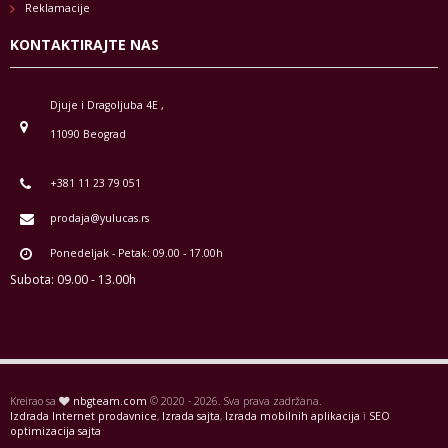
Reklamacije
KONTAKTIRAJTE NAS
Djuje i Dragoljuba 4E ,
11090 Beograd
+381 11 23 79 051
prodaja@yulucas.rs
Ponedeljak - Petak: 09.00 - 17.00h
Subota: 09.00 - 13.00h
Kreirao sa
nbgteam.com
© 2020 - 2026. Sva prava zadržana.
Izdrada Internet prodavnice
,
Izrada sajta
,
Izrada mobilnih aplikacija
i
SEO
optimizacija sajta