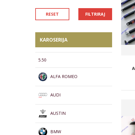
RESET
FILTRIRAJ
KAROSERIJA
5.50
A
ALFA ROMEO
AUDI
AUSTIN
BMW