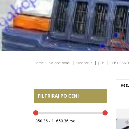
Home
Svi proizvodi
Karoserija
JEEP
JEEP GRAND
FILTRIRAJ PO CENI