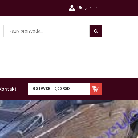
Uloguj se
Kontakt
0
STAVKE
0,
00
RSD