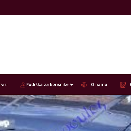
visi
Podrška za korisnike
O nama