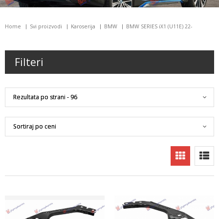
Home
Svi proizvodi
Karoserija
BMW
BMW SERIES iX1 (U11E) 22-
Filteri