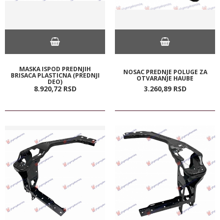
MASKA ISPOD PREDNJIH
NOSAC PREDNJE POLUGE ZA
BRISACA PLASTICNA (PREDNJI
OTVARANJE HAUBE
DEO)
8.920,
72
RSD
3.260,
89
RSD