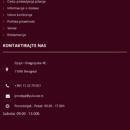
Često postavljanja pitanja
Informacije o dostavi
Uslovi korišćenja
Politika privatnosti
Servisi
Reklamacije
KONTAKTIRAJTE NAS
Djuje i Dragoljuba 4E ,
11090 Beograd
+381 11 23 79 051
prodaja@yulucas.rs
Ponedeljak - Petak: 09.00 - 17.00h
Subota: 09.00 - 13.00h