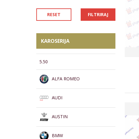
RESET
FILTRIRAJ
KAROSERIJA
5.50
ALFA ROMEO
AUDI
AUSTIN
BMW