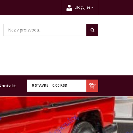
Uloguj se
Kontakt
0
STAVKE
0,
00
RSD