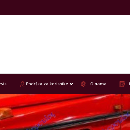
visi
Podrška za korisnike
O nama