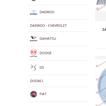
DAEWOO
DAEWOO - CHEVROLET
Z
DAIHATSU
DODGE
DS
DODACI
FIAT