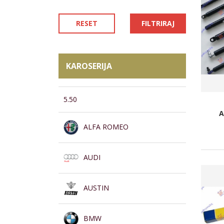
RESET
FILTRIRAJ
KAROSERIJA
5.50
A
ALFA ROMEO
AUDI
AUSTIN
BMW