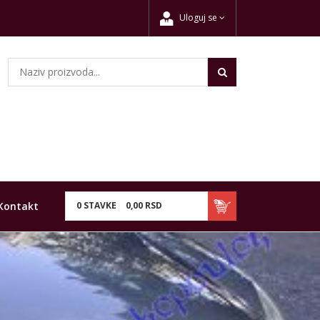
Uloguj se
Kontakt
0
STAVKE
0,
00
RSD