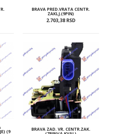
R.
BRAVA PRED.VRATA CENTR.
ZAKLJ.(9PIN)
2.703,
38
RSD
A
BRAVA ZAD. VR. CENTR.ZAK.
E) (9
(7PIN)(A KVAL)