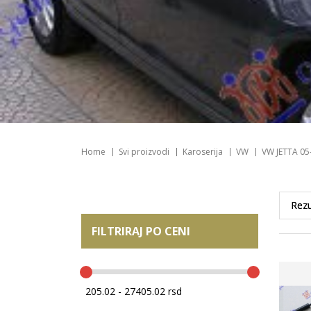
Home
Svi proizvodi
Karoserija
VW
VW JETTA 05
FILTRIRAJ PO CENI