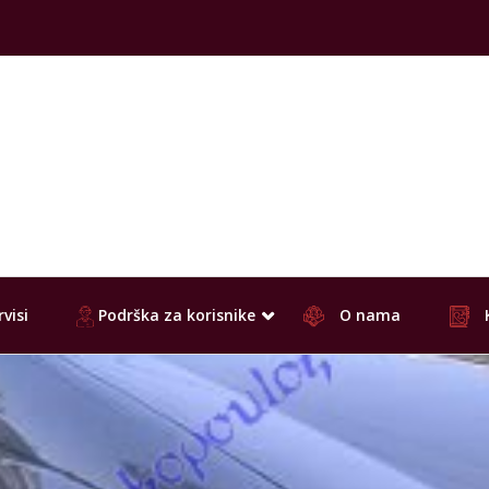
visi
Podrška za korisnike
O nama