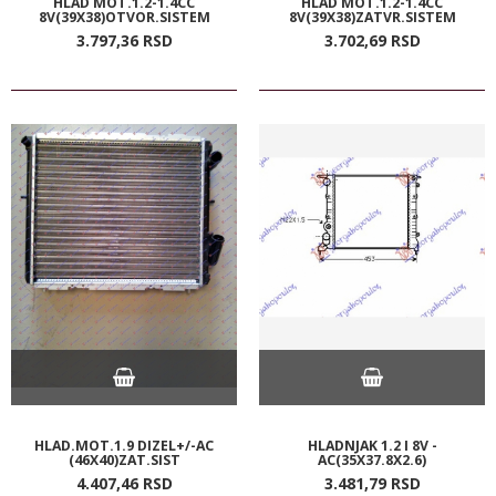
HLAD MOT.1.2-1.4CC
HLAD MOT.1.2-1.4CC
8V(39X38)OTVOR.SISTEM
8V(39X38)ZATVR.SISTEM
3.797,
36
RSD
3.702,
69
RSD
HLAD.MOT.1.9 DIZEL+/-AC
HLADNJAK 1.2 I 8V -
(46X40)ZAT.SIST
AC(35X37.8X2.6)
4.407,
46
RSD
3.481,
79
RSD