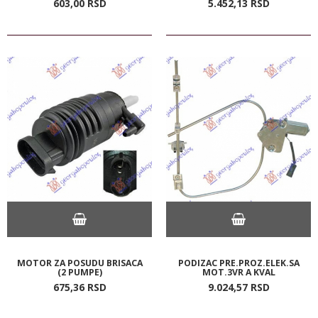
603,
00
RSD
5.452,
13
RSD
MOTOR ZA POSUDU BRISACA
PODIZAC PRE.PROZ.ELEK.SA
(2 PUMPE)
MOT.3VR A KVAL
675,
36
RSD
9.024,
57
RSD