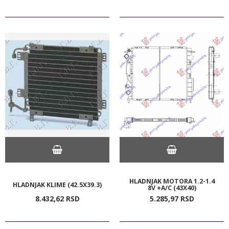
HLADNJAK MOTORA 1.2-1.4
HLADNJAK KLIME (42.5X39.3)
8V +A/C (43X40)
8.432,
62
RSD
5.285,
97
RSD