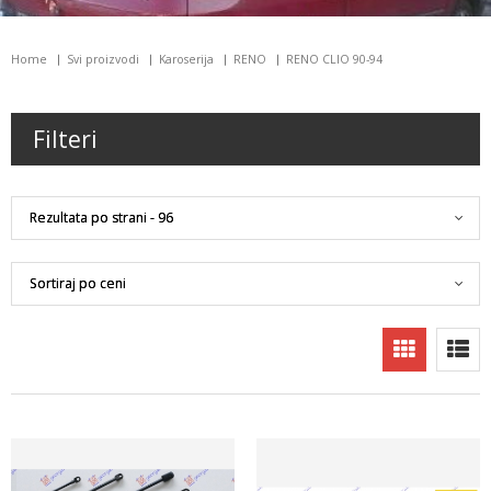
Home
Svi proizvodi
Karoserija
RENO
RENO CLIO 90-94
Filteri