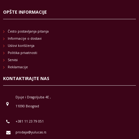
OPŠTE INFORMACIJE
Često postavljanja pitanja
Informacije o dostavi
Uslovi korišćenja
Politika privatnosti
Servisi
Reklamacije
KONTAKTIRAJTE NAS
Djuje i Dragoljuba 4E ,
11090 Beograd
+381 11 23 79 051
prodaja@yulucas.rs