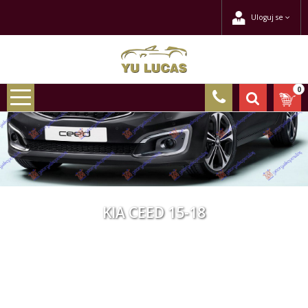
Uloguj se
0
KIA CEED 15-18