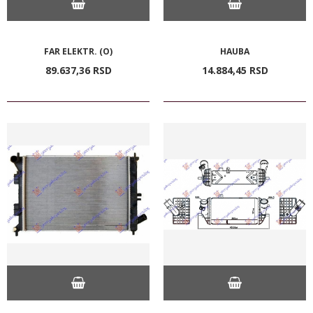
FAR ELEKTR. (O)
HAUBA
89.637,
36
RSD
14.884,
45
RSD