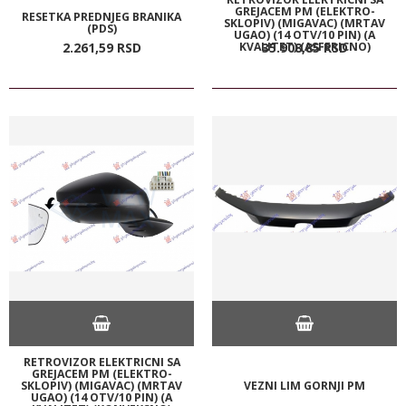
GREJACEM PM (ELEKTRO-
RESETKA PREDNJEG BRANIKA
SKLOPIV) (MIGAVAC) (MRTAV
(PDS)
UGAO) (14 OTV/10 PIN) (A
KVALITET) (ASFERICNO)
2.261,
59
RSD
35.908,
85
RSD
RETROVIZOR ELEKTRICNI SA
GREJACEM PM (ELEKTRO-
SKLOPIV) (MIGAVAC) (MRTAV
VEZNI LIM GORNJI PM
UGAO) (14 OTV/10 PIN) (A