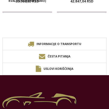
KVALITET) (KONVEKSNO)
35.908,
85
RSD
42.847,
04
RSD
INFORMACIJE O TRANSPORTU
ČESTA PITANJA
USLOVI KORIŠĆENJA