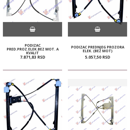
PODIZAC
PODIZAC PREDNJEG PROZORA
PRED.PROZ.ELEK.BEZ MOT. A
ELEK. (BEZ MOT)
KVALIT
7.871,
83
RSD
5.057,
50
RSD