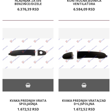
HLADNJAK ZA SVE
KONTROLNA JEDINICA
BENZINCE/DIZELE
VENTILATORA
6.376,
39
RSD
6.584,
09
RSD
KVAKA PREDNJIH VRATA
KVAKA PREDNJIH VRATA(ZAD
SPOLJASNJA
D=L)SPOLJNA
1.672,
52
RSD
1.672,
52
RSD