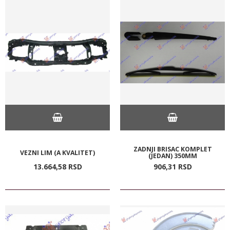
ZADNJI BRISAC KOMPLET
VEZNI LIM (A KVALITET)
(JEDAN) 350MM
13.664,
58
RSD
906,
31
RSD