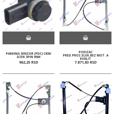
PODIZAC
PARKING SENZOR (PDC) CRNI
PRED.PROZ.ELEK.BEZ MOT. A
DZEK 3PIN 90M
KVALIT
962,
25
RSD
7.871,
83
RSD