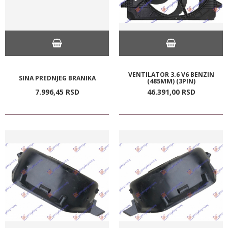
VENTILATOR 3.6 V6 BENZIN
SINA PREDNJEG BRANIKA
(485MM) (3PIN)
7.996,
45
RSD
46.391,
00
RSD