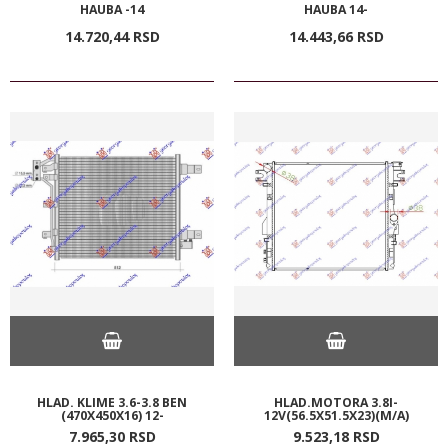
HAUBA -14
HAUBA 14-
14.720,
44
RSD
14.443,
66
RSD
HLAD. KLIME 3.6-3.8 BEN
HLAD.MOTORA 3.8I-
(470X450X16) 12-
12V(56.5X51.5X23)(M/A)
7.965,
30
RSD
9.523,
18
RSD