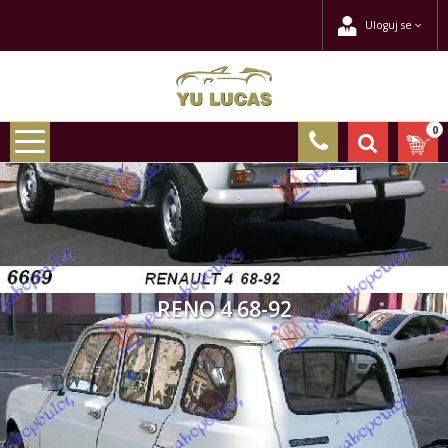
Uloguj se
0
RENO 4 68-92