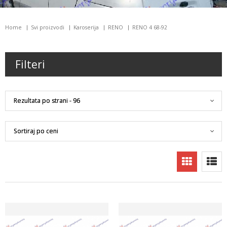
Home
Svi proizvodi
Karoserija
RENO
RENO 4 68-92
Filteri