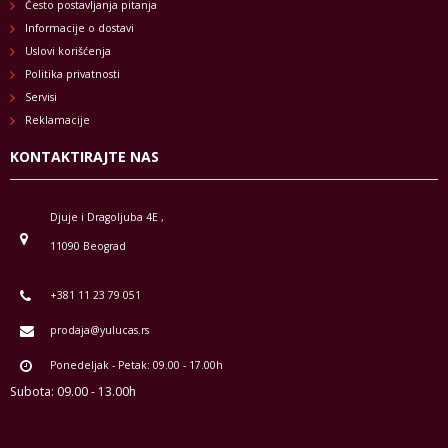
Često postavljanja pitanja
Informacije o dostavi
Uslovi korišćenja
Politika privatnosti
Servisi
Reklamacije
KONTAKTIRAJTE NAS
Djuje i Dragoljuba 4E ,
11090 Beograd
+381 11 23 79 051
prodaja@yulucas.rs
Ponedeljak - Petak: 09.00 - 17.00h
Subota: 09.00 - 13.00h