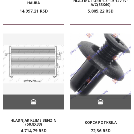
HLAD MOTORA 1.3-1.5 12V +/-
HAUBA
A/C(33X60)
14.997,
21
RSD
5.805,
22
RSD
HLADNJAK KLIME BENZIN
KOPCA POTKRILA
(50.8X33)
4.714,
79
RSD
72,
36
RSD