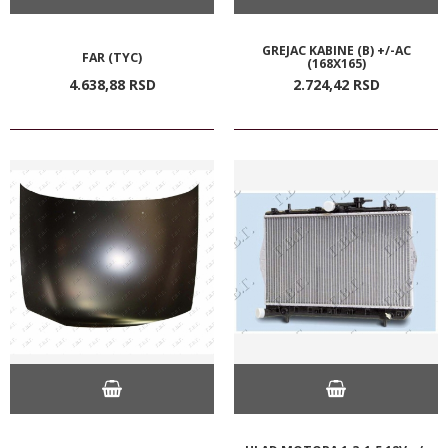
GREJAC KABINE (B) +/-AC
FAR (TYC)
(168X165)
4.638,
88
RSD
2.724,
42
RSD