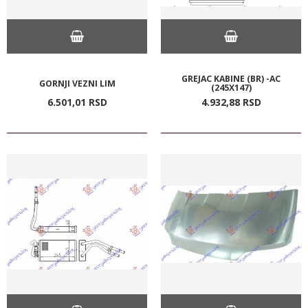
GREJAC KABINE (BR) -AC
GORNJI VEZNI LIM
(245X147)
6.501,
01
RSD
4.932,
88
RSD