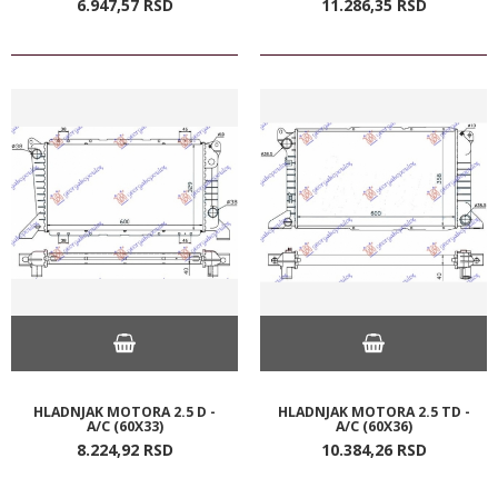
6.947,
57
RSD
11.286,
35
RSD
HLADNJAK MOTORA 2.5 D -
HLADNJAK MOTORA 2.5 TD -
A/C (60X33)
A/C (60X36)
8.224,
92
RSD
10.384,
26
RSD