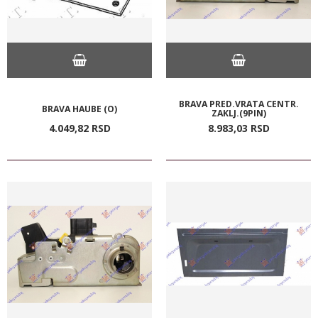
BRAVA PRED.VRATA CENTR.
BRAVA HAUBE (O)
ZAKLJ.(9PIN)
4.049,
82
RSD
8.983,
03
RSD