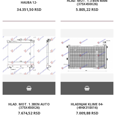
HLAD. MOT. 1.3 BEN MAN
HAUBA 12-
(375X450X26)
34.351,
50
RSD
5.805,
22
RSD
HLAD. MOT. 1.3BEN AUTO
HLADNJAK KLIME 04-
(375X450X26)
(494X318X16)
7.674,
52
RSD
7.009,
88
RSD