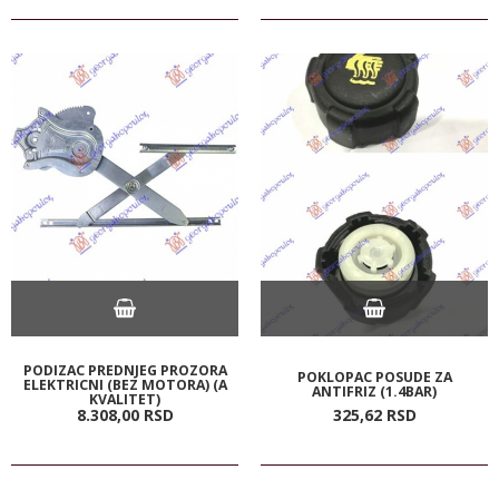
PODIZAC PREDNJEG PROZORA
POKLOPAC POSUDE ZA
ELEKTRICNI (BEZ MOTORA) (A
ANTIFRIZ (1.4BAR)
KVALITET)
8.308,
00
RSD
325,
62
RSD