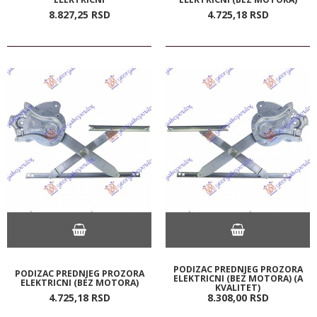
8.827,
25
RSD
4.725,
18
RSD
PODIZAC PREDNJEG PROZORA
PODIZAC PREDNJEG PROZORA
ELEKTRICNI (BEZ MOTORA) (A
ELEKTRICNI (BEZ MOTORA)
KVALITET)
4.725,
18
RSD
8.308,
00
RSD