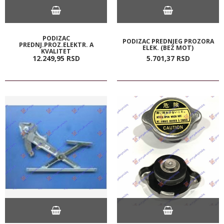
PODIZAC
PODIZAC PREDNJEG PROZORA
PREDNJ.PROZ.ELEKTR. A
ELEK. (BEZ MOT)
KVALITET
12.249,
95
RSD
5.701,
37
RSD