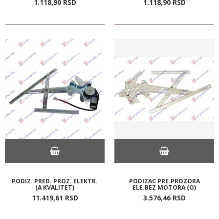
1.118,
90
RSD
1.118,
90
RSD
PODIZ. PRED. PROZ. ELEKTR.
PODIZAC PRE.PROZORA
(A KVALITET)
ELE.BEZ MOTORA (O)
11.419,
61
RSD
3.576,
46
RSD