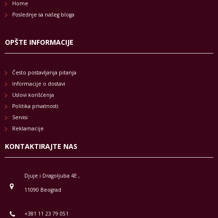
Home
Poslednje sa našeg bloga
OPŠTE INFORMACIJE
Često postavljanja pitanja
Informacije o dostavi
Uslovi korišćenja
Politika privatnosti
Servisi
Reklamacije
KONTAKTIRAJTE NAS
Djuje i Dragoljuba 4E ,
11090 Beograd
+381 11 23 79 051