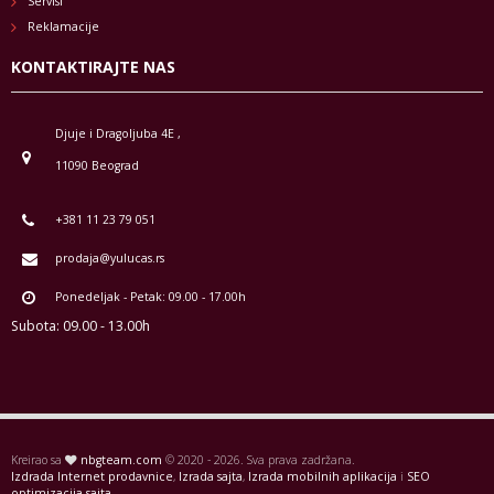
Servisi
Reklamacije
KONTAKTIRAJTE NAS
Djuje i Dragoljuba 4E ,
11090 Beograd
+381 11 23 79 051
prodaja@yulucas.rs
Ponedeljak - Petak: 09.00 - 17.00h
Subota: 09.00 - 13.00h
Kreirao sa
nbgteam.com
© 2020 - 2026. Sva prava zadržana.
Izdrada Internet prodavnice
,
Izrada sajta
,
Izrada mobilnih aplikacija
i
SEO
optimizacija sajta