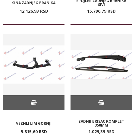
SPOJLER ZADNJEG BRANIKA
SINA ZADNJEG BRANIKA
SIVI
12.126,
93
RSD
15.796,
79
RSD
ZADNJI BRISAC KOMPLET
VEZNLI LIM GORNJI
350MM
5.815,
60
RSD
1.029,
39
RSD