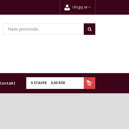
Uloguj se
Kontakt
0
STAVKE
0,
00
RSD