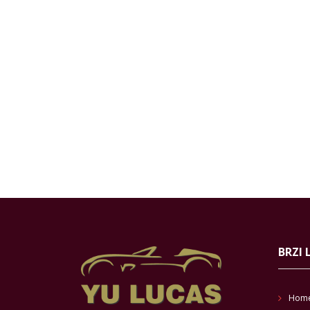
BRZI 
Hom